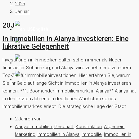
2025
Januar
Kontakt
20J
English
In Immobilien in Alanya investieren: Eine
lukrative Gelegenheit
Deutsch
Investitionen in Immobilien galten schon immer als kluger
Русский
finanzieller Schachzug, und Alanya wird zunehmend zu einem
Top-Ziel für Immobilieninvestitionen. Hier erfahren Sie, warum
Türkçe
Sie Ihr Geld auf lange Sicht in Immobilien in Alanya investieren
können. **1. Boomender Immobilienmarkt in Alanya** Alanya hat
in den letzten Jahren ein deutliches Wachstum seines
Immobilienmarktes erlebt. Die strategische Lage der Stadt...
2 Jahren vor
Alanya Immobilien
,
Geschäft
,
Konstruktion
,
Allgemein
,
Marketing
,
Immobilien in Alanya
,
Immobilie
,
Immobilien in