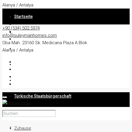
Alanya / Antalya
Startseite
+90 (534) 502 5974
Um
info@suleymanhomes.com
Oba Mah. 23160 Sk. Medicana Plaza A Blok
Wohnung
Alanya / Antalya
Villa
Aufenthaltserlaubnis
Türkische Staatsbürgerschaft
Dienstleistungen
Der Blog
Zuhause