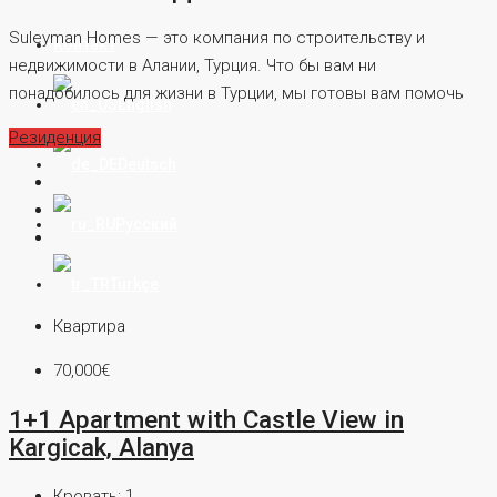
Suleyman Homes — это компания по строительству и
Контакт
недвижимости в Алании, Турция. Что бы вам ни
понадобилось для жизни в Турции, мы готовы вам помочь
English
Резиденция
Deutsch
Русский
Türkçe
Квартира
70,000€
1+1 Apartment with Castle View in
Kargicak, Alanya
Кровать:
1