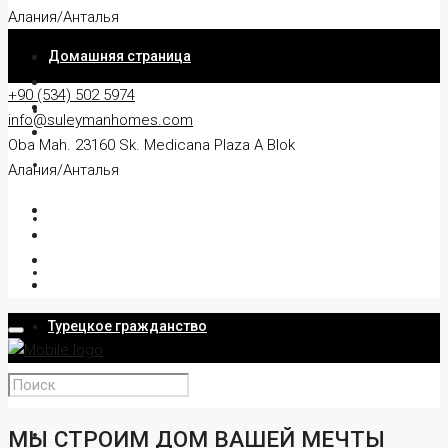
Алания/Анталья
Домашняя страница
+90 (534) 502 5974
О
info@suleymanhomes.com
Oba Mah. 23160 Sk. Medicana Plaza A Blok
Квартира
Алания/Анталья
Вилла
Резиденция
Турецкое гражданство
Услуги
МЫ СТРОИМ ДОМ ВАШЕЙ МЕЧТЫ
Блог