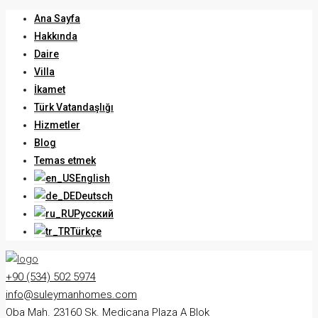
Ana Sayfa
Hakkında
Daire
Villa
İkamet
Türk Vatandaşlığı
Hizmetler
Blog
Temas etmek
English
Deutsch
Русский
Türkçe
+90 (534) 502 5974
info@suleymanhomes.com
Oba Mah. 23160 Sk. Medicana Plaza A Blok