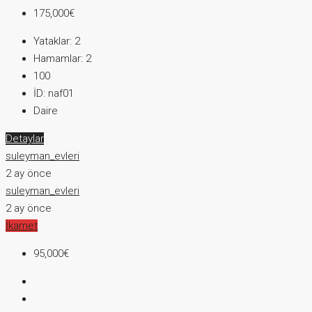
175,000€
Yataklar:
2
Hamamlar:
2
100
İD:
naf01
Daire
Detaylar
suleyman_evleri
2 ay önce
suleyman_evleri
2 ay önce
İkamet
95,000€