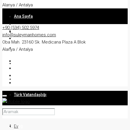
Alanya / Antalya
Ana Sayfa
+90 (534) 502 5974
Hakkında
info@suleymanhomes.com
Oba Mah. 23160 Sk. Medicana Plaza A Blok
Daire
Alanya / Antalya
Villa
İkamet
Türk Vatandaşlığı
Hizmetler
Blog
Ev