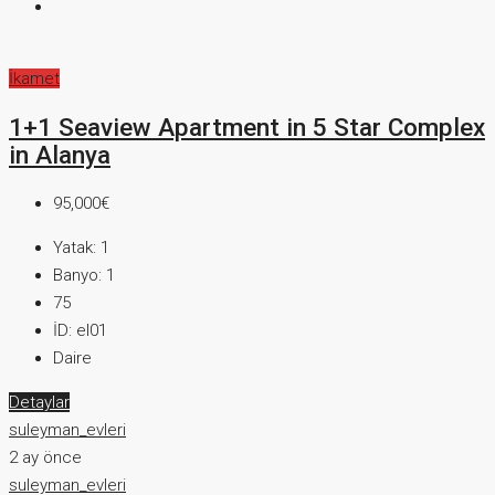
İkamet
1+1 Seaview Apartment in 5 Star Complex
in Alanya
95,000€
Yatak:
1
Banyo:
1
75
İD:
el01
Daire
Detaylar
suleyman_evleri
2 ay önce
suleyman_evleri