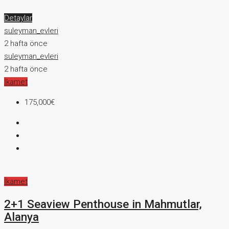
Detaylar
suleyman_evleri
2 hafta önce
suleyman_evleri
2 hafta önce
İkamet
175,000€
İkamet
2+1 Seaview Penthouse in Mahmutlar,
Alanya