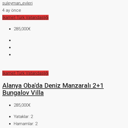
suleyman_evleri
4 ay önce
İkamet
Türk Vatandaşlığı
285,000€
İkamet
Türk Vatandaşlığı
Alanya Oba'da Deniz Manzaralı 2+1
Bungalov Villa
285,000€
Yataklar:
2
Hamamlar:
2