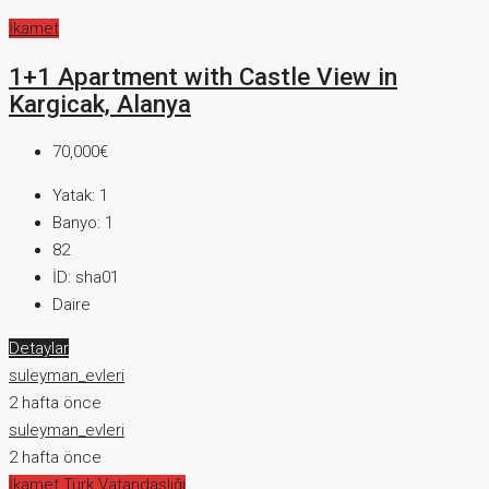
İkamet
1+1 Apartment with Castle View in
Kargicak, Alanya
70,000€
Yatak:
1
Banyo:
1
82
İD:
sha01
Daire
Detaylar
suleyman_evleri
2 hafta önce
suleyman_evleri
2 hafta önce
İkamet
Türk Vatandaşlığı