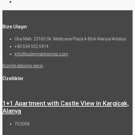
Bize Ulaşın
Oba Mah. 23160 Sk. Medicana Plaza A Blok Alanya/Antalya
+90 534 502 5974
info@suleymanhomes.com
Bizimle iletişime geçin
Özellikler
1+1 Apartment with Castle View in Kargicak,
Alanya
70,000€