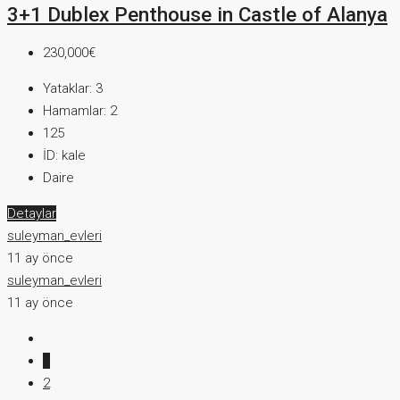
3+1 Dublex Penthouse in Castle of Alanya
230,000€
Yataklar:
3
Hamamlar:
2
125
İD:
kale
Daire
Detaylar
suleyman_evleri
11 ay önce
suleyman_evleri
11 ay önce
1
2