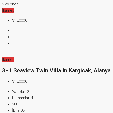
2 ay önce
İkamet
315,000€
İkamet
3+1 Seaview Twin Villa in Kargicak, Alanya
315,000€
Yataklar:
3
Hamamlar:
4
200
İD:
ar03