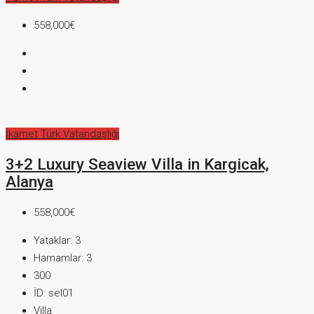
558,000€
İkamet
Türk Vatandaşlığı
3+2 Luxury Seaview Villa in Kargicak,
Alanya
558,000€
Yataklar:
3
Hamamlar:
3
300
İD:
sel01
Villa