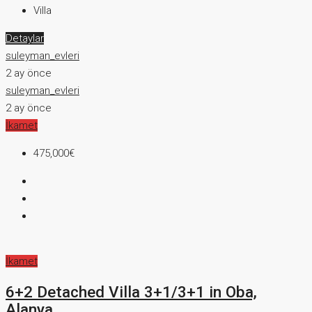
Villa
Detaylar
suleyman_evleri
2 ay önce
suleyman_evleri
2 ay önce
İkamet
475,000€
İkamet
6+2 Detached Villa 3+1/3+1 in Oba,
Alanya