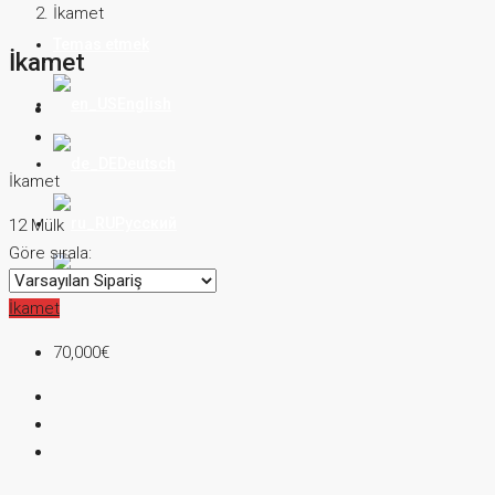
İkamet
Temas etmek
İkamet
English
Deutsch
İkamet
Русский
12 Mülk
Göre sırala:
Türkçe
İkamet
70,000€