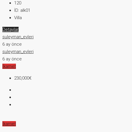
120
İD:
alk01
Villa
Detaylar
suleyman_evleri
6 ay önce
suleyman_evleri
6 ay önce
İkamet
230,000€
İkamet