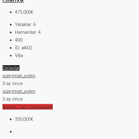
475,000€
Yataklar:
6
Hamamlar:
4
400
İD:
alk02
Villa
Detaylar
suleyman_evleri
3 ay önce
suleyman_evleri
3 ay önce
İkamet
Türk Vatandaşlığı
350,000€