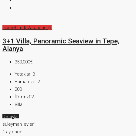
İkamet
Türk Vatandaşlığı
3+1 Villa, Panoramic Seaview in Tepe,
Alanya
350,000€
Yataklar:
3
Hamamlar:
2
200
İD:
rmz02
Villa
Detaylar
suleyman_evleri
4 ay önce